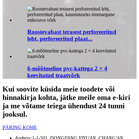
Roostevabast terasest perforeeritud
leht, perforeeritud plaat...
6-mõõtmeline pvc-kattega 2 × 4
keevitatud traatvõrk
Kui soovite küsida meie toodete või
hinnakirja kohta, jätke meile oma e-kiri
ja me võtame teiega ühendust 24 tunni
jooksul.
PÄRING KOHE
Aadress:
1-1-501, DONGFANG YIYUAN, CHANG'AN