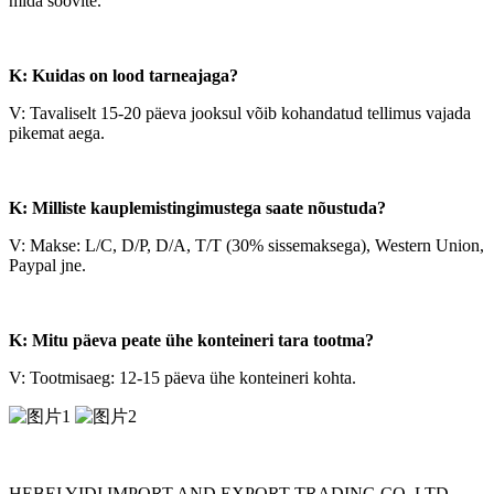
mida soovite.
K: Kuidas on lood tarneajaga?
V: Tavaliselt 15-20 päeva jooksul võib kohandatud tellimus vajada
pikemat aega.
K: Milliste kauplemistingimustega saate nõustuda?
V: Makse: L/C, D/P, D/A, T/T (30% sissemaksega), Western Union,
Paypal jne.
K: Mitu päeva peate ühe konteineri tara tootma?
V: Tootmisaeg: 12-15 päeva ühe konteineri kohta.
HEBEI YIDI IMPORT AND EXPORT TRADING CO.,LTD