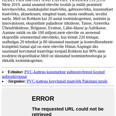
Meie 2019. aastal asutatud ettevõte toodab ja müüb peamiselt
keevitusvõrku, ruudukujulist traatvõrku, gabioonvõrku, kuusnurkset
traatvõrku, aknaekraani, tsingitud traati, musta raudtraati, tavalisi
naelu. Meil ​​on Rohkem kui 20 aastat tootmiskogemust, uurimist ja
innovatsiooni, ekspordime paljudesse riikidesse, Taisse, Ameerika
Ühendriikidesse, Belgiasse, Eestisse, Lähis-Idasse ja Aafrikasse.
Aastane müük on üle 100 miljoni.meie ettevõte on arenenud
ekspordile orienteeritud ettevõtteks, kus töötab 220 töötajat,
sealhulgas 20 tehnikut ja 80 täiustatud masinate ja kontrolliseadmete
komplekti.Samal ajal on meie ettevõte Hiinas Anpingis üks
suurimaid keevitatud traatvõrgu tootjaid.Rohkem kui 90% meie
toodetest eksporditakse.Meil on täiustatud tootmistehnoloogia ja
rikkalik tootmiskogemus.
Eelmine:
PVC-kattega kuusnurkne gabioonvõrgust kootud
gabionkivipuur
Järgmine:
PVC-kattega keevitatud traatvõrk Pakistani turule