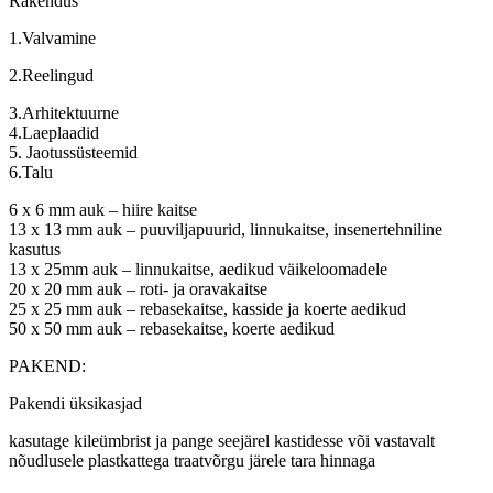
Rakendus
1.Valvamine
2.Reelingud
3.Arhitektuurne
4.Laeplaadid
5. Jaotussüsteemid
6.Talu
6 x 6 mm auk – hiire kaitse
13 x 13 mm auk – puuviljapuurid, linnukaitse, insenertehniline
kasutus
13 x 25mm auk – linnukaitse, aedikud väikeloomadele
20 x 20 mm auk – roti- ja oravakaitse
25 x 25 mm auk – rebasekaitse, kasside ja koerte aedikud
50 x 50 mm auk – rebasekaitse, koerte aedikud
PAKEND:
Pakendi üksikasjad
kasutage kileümbrist ja pange seejärel kastidesse või vastavalt
nõudlusele plastkattega traatvõrgu järele tara hinnaga