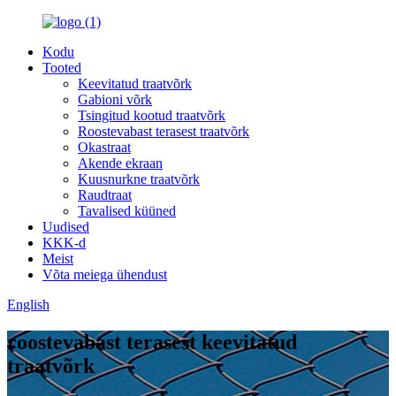
Kodu
Tooted
Keevitatud traatvõrk
Gabioni võrk
Tsingitud kootud traatvõrk
Roostevabast terasest traatvõrk
Okastraat
Akende ekraan
Kuusnurkne traatvõrk
Raudtraat
Tavalised küüned
Uudised
KKK-d
Meist
Võta meiega ühendust
English
roostevabast terasest keevitatud
traatvõrk