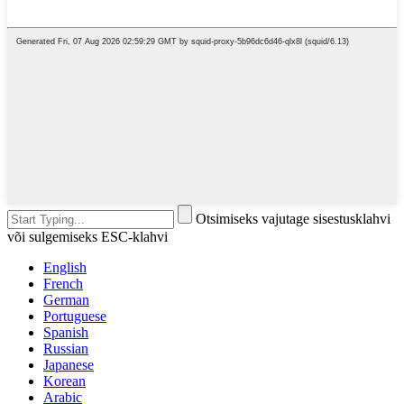
Otsimiseks vajutage sisestusklahvi
või sulgemiseks ESC-klahvi
English
French
German
Portuguese
Spanish
Russian
Japanese
Korean
Arabic