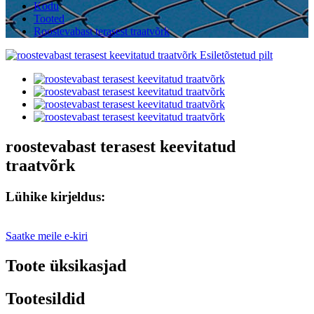
Kodu
Tooted
Roostevabast terasest traatvõrk
roostevabast terasest keevitatud
traatvõrk
Lühike kirjeldus:
Saatke meile e-kiri
Toote üksikasjad
Tootesildid