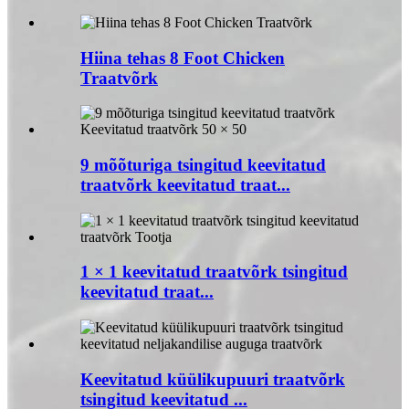
Hiina tehas 8 Foot Chicken
Traatvõrk
9 mõõturiga tsingitud keevitatud
traatvõrk keevitatud traat...
1 × 1 keevitatud traatvõrk tsingitud
keevitatud traat...
Keevitatud küülikupuuri traatvõrk
tsingitud keevitatud ...