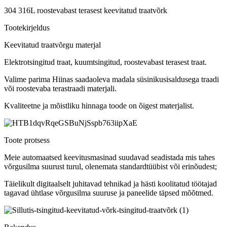
304 316L roostevabast terasest keevitatud traatvõrk
Tootekirjeldus
Keevitatud traatvõrgu materjal
Elektrotsingitud traat, kuumtsingitud, roostevabast terasest traat.
Valime parima Hiinas saadaoleva madala süsinikusisaldusega traadi
või roostevaba terastraadi materjali.
Kvaliteetne ja mõistliku hinnaga toode on õigest materjalist.
Toote protsess
Meie automaatsed keevitusmasinad suudavad seadistada mis tahes
võrgusilma suurust turul, olenemata standardtüübist või erinõudest;
Täielikult digitaalselt juhitavad tehnikad ja hästi koolitatud töötajad
tagavad ühtlase võrgusilma suuruse ja paneelide täpsed mõõtmed.