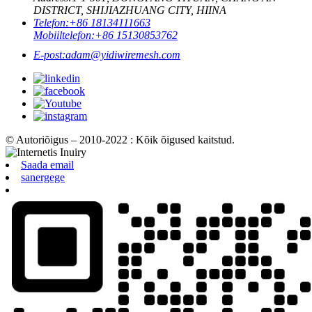
DISTRICT, SHIJIAZHUANG CITY, HIINA
Telefon:
+86 18134111663
Mobiiltelefon:
+86 15130853762
E-post:
adam@yidiwiremesh.com
© Autoriõigus – 2010-2022 : Kõik õigused kaitstud.
Saada email
sanergege