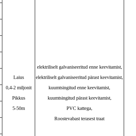
elektriliselt galvaniseeritud enne keevitamist,
Laius
elektriliselt galvaniseeritud pärast keevitamist,
0,4-2 miljonit
kuumtsingitud enne keevitamist,
Pikkus
kuumtsingitud pärast keevitamist,
5-50m
PVC kattega,
Roostevabast terasest traat