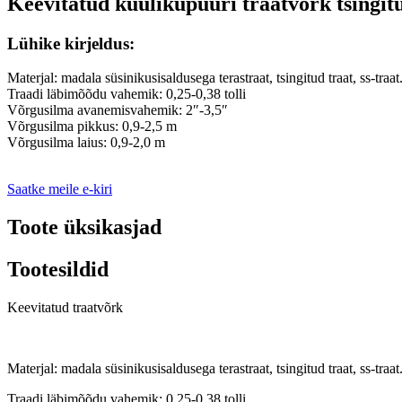
Keevitatud küülikupuuri traatvõrk tsingit
Lühike kirjeldus:
Materjal: madala süsinikusisaldusega terastraat, tsingitud traat, ss-traat
Traadi läbimõõdu vahemik: 0,25-0,38 tolli
Võrgusilma avanemisvahemik: 2″-3,5″
Võrgusilma pikkus: 0,9-2,5 m
Võrgusilma laius: 0,9-2,0 m
Saatke meile e-kiri
Toote üksikasjad
Tootesildid
Keevitatud traatvõrk
Materjal: madala süsinikusisaldusega terastraat, tsingitud traat, ss-traat
Traadi läbimõõdu vahemik: 0,25-0,38 tolli