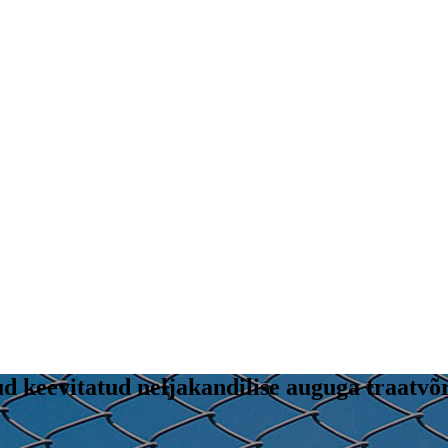
ud keevitatud neljakandilise auguga traatvõ