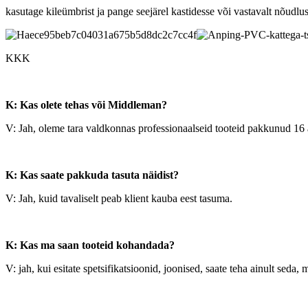
kasutage kileümbrist ja pange seejärel kastidesse või vastavalt nõudluse
KKK
K: Kas olete tehas või Middleman?
V: Jah, oleme tara valdkonnas professionaalseid tooteid pakkunud 16 a
K: Kas saate pakkuda tasuta näidist?
V: Jah, kuid tavaliselt peab klient kauba eest tasuma.
K: Kas ma saan tooteid kohandada?
V: jah, kui esitate spetsifikatsioonid, joonised, saate teha ainult seda, 