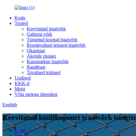
Kodu
Tooted
Keevitatud traatvõrk
Gabioni võrk
Tsingitud kootud traatvõrk
Roostevabast terasest traatvõrk
Okastraat
Akende ekraan
Kuusnurkne traatvõrk
Raudtraat
Tavalised küüned
Uudised
KKK-d
Meist
Võta meiega ühendust
English
Keevitatud küülikupuuri traatvõrk tsingit
Kodu
Tooted