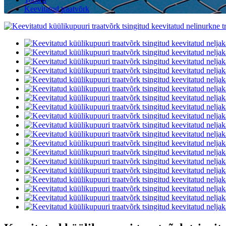
Keevitatud traatvõrk