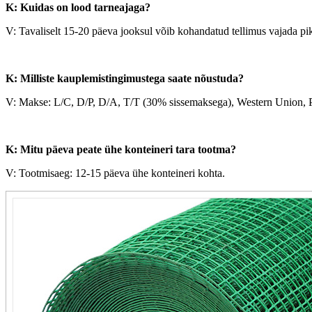
K: Kuidas on lood tarneajaga?
V: Tavaliselt 15-20 päeva jooksul võib kohandatud tellimus vajada pi
K: Milliste kauplemistingimustega saate nõustuda?
V: Makse: L/C, D/P, D/A, T/T (30% sissemaksega), Western Union, P
K: Mitu päeva peate ühe konteineri tara tootma?
V: Tootmisaeg: 12-15 päeva ühe konteineri kohta.