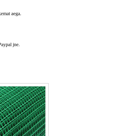
kemat aega.
aypal jne.