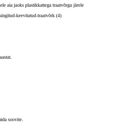
le aia jaoks plastikkattega traatvõrgu järele
astat.
mida soovite.