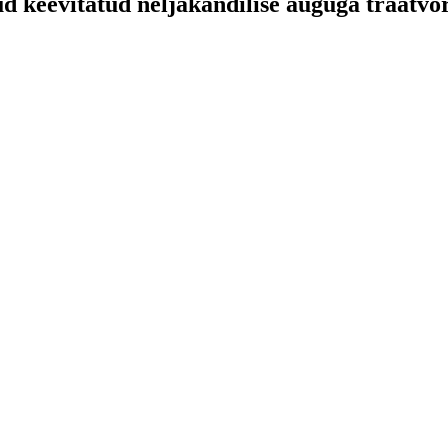
ud keevitatud neljakandilise auguga traatvõ
.
.