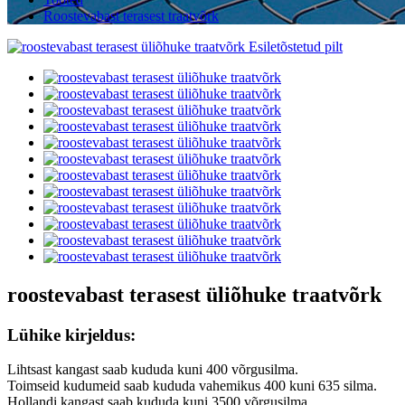
Roostevabast terasest traatvõrk
roostevabast terasest üliõhuke traatvõrk
Lühike kirjeldus:
Lihtsast kangast saab kududa kuni 400 võrgusilma.
Toimseid kudumeid saab kududa vahemikus 400 kuni 635 silma.
Hollandi kangast saab kududa kuni 3500 võrgusilma