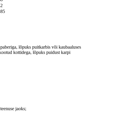
42
385
 paberiga, lõpuks puitkarbis või kaubaaluses
 kootud kottidega, lõpuks puidust karpi
teenuse jaoks;