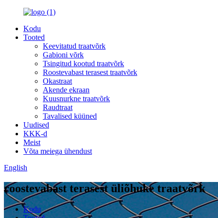
Kodu
Tooted
Keevitatud traatvõrk
Gabioni võrk
Tsingitud kootud traatvõrk
Roostevabast terasest traatvõrk
Okastraat
Akende ekraan
Kuusnurkne traatvõrk
Raudtraat
Tavalised küüned
Uudised
KKK-d
Meist
Võta meiega ühendust
English
roostevabast terasest üliõhuke traatvõrk
Kodu
Tooted