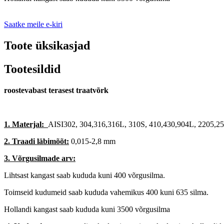
Saatke meile e-kiri
Toote üksikasjad
Tootesildid
roostevabast terasest traatvõrk
1. Materjal:
AISI302, 304,316,316L, 310S, 410,430,904L, 2205,25
2. Traadi läbimõõt:
0,015-2,8 mm
3. Võrgusilmade arv:
Lihtsast kangast saab kududa kuni 400 võrgusilma.
Toimseid kudumeid saab kududa vahemikus 400 kuni 635 silma.
Hollandi kangast saab kududa kuni 3500 võrgusilma