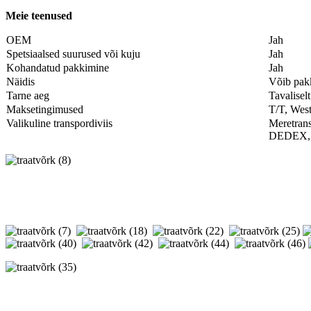
Meie teenused
OEM
Jah
Spetsiaalsed suurused või kuju
Jah
Kohandatud pakkimine
Jah
Näidis
Võib pak
Tarne aeg
Tavalisel
Maksetingimused
T/T, West
Valikuline transpordiviis
Meretrans
DEDEX,