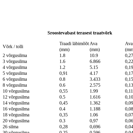
S
roostevabast terasest traatvõrk
Traadi läbimõõt
Ava
Ava
Võrk / tolli
(mm)
(mm)
(mm
2 võrgusilma
1.8
10.9
0,2
3 võrgusilma
1.6
6.866
0,2
4 võrgusilma
1.2
5.15
0,1
5 võrgusilma
0,91
4.17
0,1
6 võrgusilma
0.8
3.433
0,1
8 võrgusilma
0.6
2.575
0,1
10 võrgusilma
0,55
1.99
0,1
12 võrgusilma
0.5
1.616
0,1
14 võrgusilma
0,45
1.362
0,0
16 võrgusilma
0.4
1.188
0,0
18 võrgusilma
0,35
1.06
0,0
20 võrgusilma
0.3
0,97
0,0
26 silma
0,28
0,696
0,0
30 võrgusilma
0,25
0,596
0,0