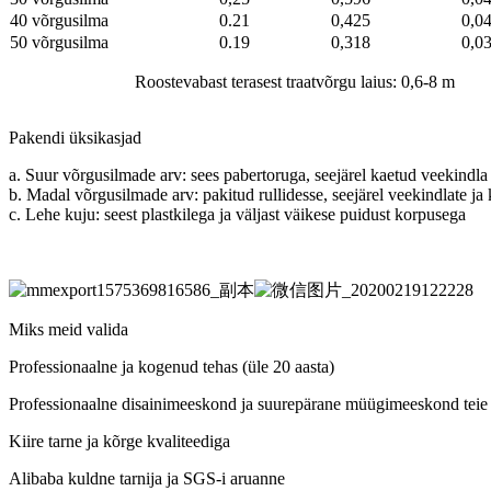
40 võrgusilma
0.21
0,425
0,0
50 võrgusilma
0.19
0,318
0,0
Roostevabast terasest traatvõrgu laius: 0,6-8 m
Pakendi üksikasjad
a. Suur võrgusilmade arv: sees pabertoruga, seejärel kaetud veekindla
b. Madal võrgusilmade arv: pakitud rullidesse, seejärel veekindlate ja
c. Lehe kuju: seest plastkilega ja väljast väikese puidust korpusega
Miks meid valida
Professionaalne ja kogenud tehas (üle 20 aasta)
Professionaalne disainimeeskond ja suurepärane müügimeeskond teie 
Kiire tarne ja kõrge kvaliteediga
Alibaba kuldne tarnija ja SGS-i aruanne