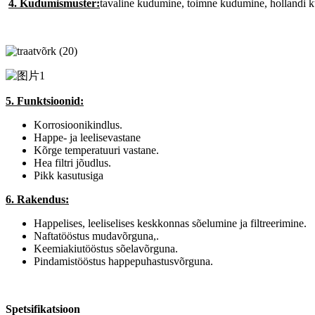
4. Kudumismuster:
tavaline kudumine, toimne kudumine, hollandi 
5. Funktsioonid:
Korrosioonikindlus.
Happe- ja leelisevastane
Kõrge temperatuuri vastane.
Hea filtri jõudlus.
Pikk kasutusiga
6. Rakendus:
Happelises, leeliselises keskkonnas sõelumine ja filtreerimine.
Naftatööstus mudavõrguna,.
Keemiakiutööstus sõelavõrguna.
Pindamistööstus happepuhastusvõrguna.
Spetsifikatsioon