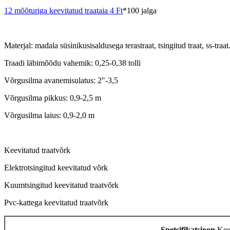
12 mõõturiga keevitatud traataia 4 Ft
*100 jalga
Materjal: madala süsinikusisaldusega terastraat, tsingitud traat, ss-traat
Traadi läbimõõdu vahemik: 0,25-0,38 tolli
Võrgusilma avanemisulatus: 2″-3,5
Võrgusilma pikkus: 0,9-2,5 m
Võrgusilma laius: 0,9-2,0 m
Keevitatud traatvõrk
Elektrotsingitud keevitatud võrk
Kuumtsingitud keevitatud traatvõrk
Pvc-kattega keevitatud traatvõrk
Spetsifikatsioon
Kee