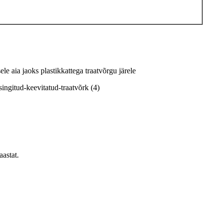
le aia jaoks plastikkattega traatvõrgu järele
astat.