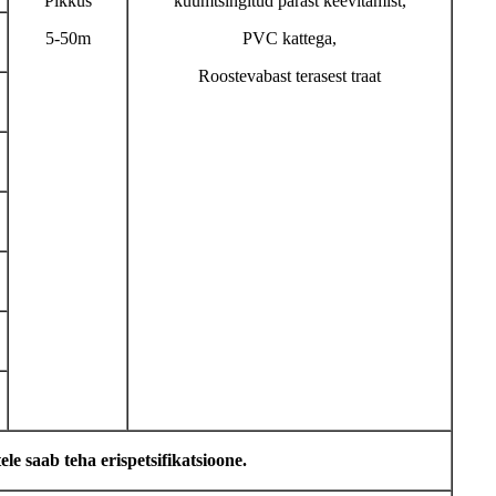
Pikkus
kuumtsingitud pärast keevitamist,
5-50m
PVC kattega,
Roostevabast terasest traat
le saab teha erispetsifikatsioone.