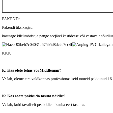
PAKEND:
Pakendi üksikasjad
kasutage kileümbrist ja pange seejärel kastidesse või vastavalt nõudluse
KKK
K: Kas olete tehas või Middleman?
V: Jah, oleme tara valdkonnas professionaalseid tooteid pakkunud 16 a
K: Kas saate pakkuda tasuta näidist?
V: Jah, kuid tavaliselt peab klient kauba eest tasuma.