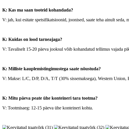
K: Kas ma saan tooteid kohandada?
V: jah, kui esitate spetsifikatsioonid, joonised, saate teha ainult seda, 
K: Kuidas on lood tarneajaga?
V: Tavaliselt 15-20 päeva jooksul võib kohandatud tellimus vajada pi
K: Milliste kauplemistingimustega saate nõustuda?
V: Makse: L/C, D/P, D/A, T/T (30% sissemaksega), Western Union, P
K: Mitu päeva peate ühe konteineri tara tootma?
V: Tootmisaeg: 12-15 päeva ühe konteineri kohta.