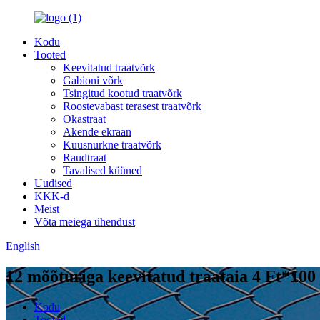
Kodu
Tooted
Keevitatud traatvõrk
Gabioni võrk
Tsingitud kootud traatvõrk
Roostevabast terasest traatvõrk
Okastraat
Akende ekraan
Kuusnurkne traatvõrk
Raudtraat
Tavalised küüned
Uudised
KKK-d
Meist
Võta meiega ühendust
English
12 mõõturiga keevitatud traataia 4 Ft*100 
Kodu
Tooted