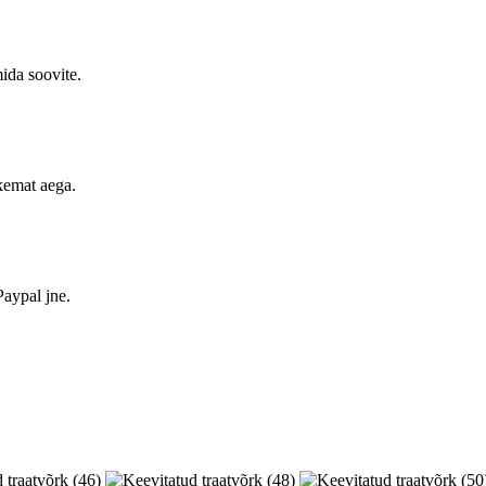
mida soovite.
kemat aega.
aypal jne.