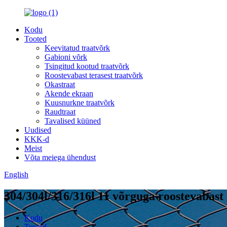
Kodu
Tooted
Keevitatud traatvõrk
Gabioni võrk
Tsingitud kootud traatvõrk
Roostevabast terasest traatvõrk
Okastraat
Akende ekraan
Kuusnurkne traatvõrk
Raudtraat
Tavalised küüned
Uudised
KKK-d
Meist
Võta meiega ühendust
English
304/304l/316/316l 11 võrguga roostevabast
Kodu
Tooted