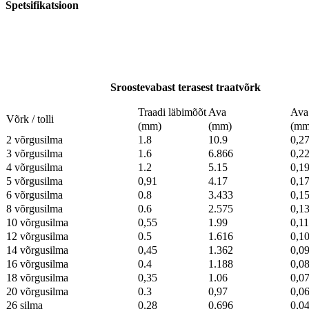
Spetsifikatsioon
S
roostevabast terasest traatvõrk
Traadi läbimõõt
Ava
Ava
Võrk / tolli
(mm)
(mm)
(mm
2 võrgusilma
1.8
10.9
0,2
3 võrgusilma
1.6
6.866
0,2
4 võrgusilma
1.2
5.15
0,1
5 võrgusilma
0,91
4.17
0,1
6 võrgusilma
0.8
3.433
0,1
8 võrgusilma
0.6
2.575
0,1
10 võrgusilma
0,55
1.99
0,1
12 võrgusilma
0.5
1.616
0,1
14 võrgusilma
0,45
1.362
0,0
16 võrgusilma
0.4
1.188
0,0
18 võrgusilma
0,35
1.06
0,0
20 võrgusilma
0.3
0,97
0,0
26 silma
0,28
0,696
0,0