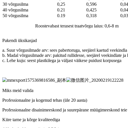
30 võrgusilma
0,25
0,596
0,0
40 võrgusilma
0.21
0,425
0,0
50 võrgusilma
0.19
0,318
0,0
Roostevabast terasest traatvõrgu laius: 0,6-8 m
Pakendi üksikasjad
a. Suur võrgusilmade arv: sees pabertoruga, seejärel kaetud veekindla
b. Madal võrgusilmade arv: pakitud rullidesse, seejärel veekindlate ja
c. Lehe kuju: seest plastkilega ja väljast väikese puidust korpusega
Miks meid valida
Professionaalne ja kogenud tehas (üle 20 aasta)
Professionaalne disainimeeskond ja suurepärane müügimeeskond teie 
Kiire tarne ja kõrge kvaliteediga