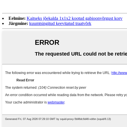
Eelmine:
Kaitseks jõekalda 1x1x2 kootud gabioonvõrgust korv
Järgmine:
kuumtsingitud keevitatud traatvõrk