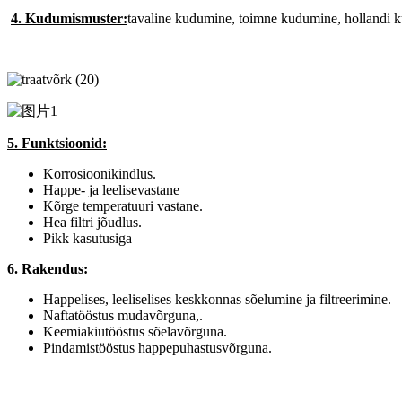
4. Kudumismuster:
tavaline kudumine, toimne kudumine, hollandi 
5. Funktsioonid:
Korrosioonikindlus.
Happe- ja leelisevastane
Kõrge temperatuuri vastane.
Hea filtri jõudlus.
Pikk kasutusiga
6. Rakendus:
Happelises, leeliselises keskkonnas sõelumine ja filtreerimine.
Naftatööstus mudavõrguna,.
Keemiakiutööstus sõelavõrguna.
Pindamistööstus happepuhastusvõrguna.