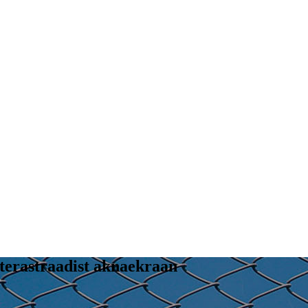
 terastraadist aknaekraan