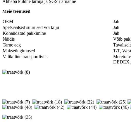
Alibaba kuldne tarnija ja SGS-i aruanne
Meie teenused
OEM
Jah
Spetsiaalsed suurused või kuju
Jah
Kohandatud pakkimine
Jah
Näidis
Võib pak
Tarne aeg
Tavalisel
Maksetingimused
T/T, West
Valikuline transpordiviis
Meretrans
DEDEX,