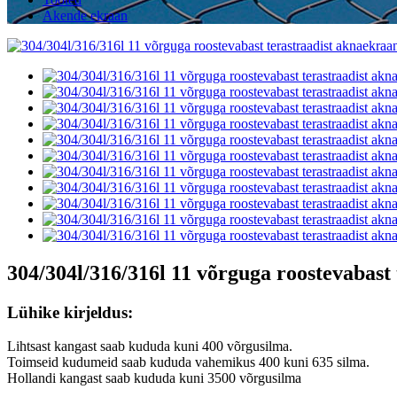
Akende ekraan
304/304l/316/316l 11 võrguga roostevabast
Lühike kirjeldus:
Lihtsast kangast saab kududa kuni 400 võrgusilma.
Toimseid kudumeid saab kududa vahemikus 400 kuni 635 silma.
Hollandi kangast saab kududa kuni 3500 võrgusilma