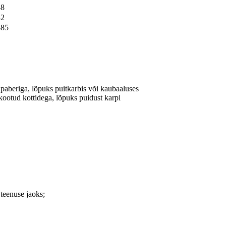
48
42
385
 paberiga, lõpuks puitkarbis või kaubaaluses
 kootud kottidega, lõpuks puidust karpi
teenuse jaoks;