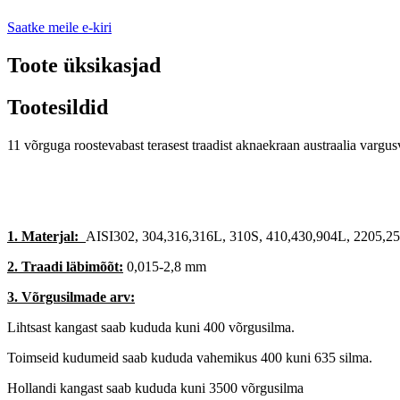
Saatke meile e-kiri
Toote üksikasjad
Tootesildid
11 võrguga roostevabast terasest traadist aknaekraan austraalia vargus
1. Materjal:
AISI302, 304,316,316L, 310S, 410,430,904L, 2205,25
2. Traadi läbimõõt:
0,015-2,8 mm
3. Võrgusilmade arv:
Lihtsast kangast saab kududa kuni 400 võrgusilma.
Toimseid kudumeid saab kududa vahemikus 400 kuni 635 silma.
Hollandi kangast saab kududa kuni 3500 võrgusilma